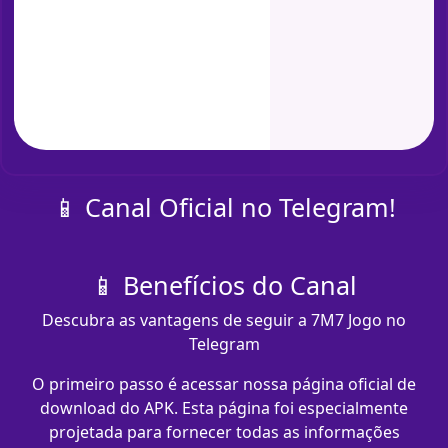
📱 Canal Oficial no Telegram!
📱 Benefícios do Canal
Descubra as vantagens de seguir a 7M7 Jogo no
Telegram
O primeiro passo é acessar nossa página oficial de
download do APK. Esta página foi especialmente
projetada para fornecer todas as informações