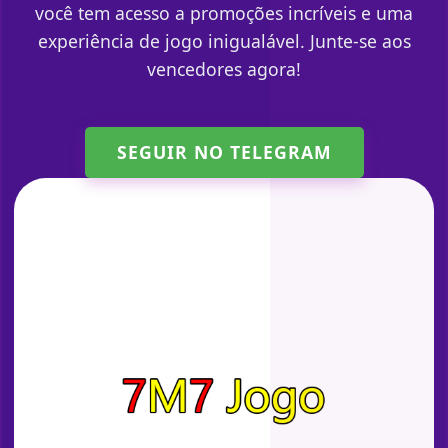
você tem acesso a promoções incríveis e uma
experiência de jogo inigualável. Junte-se aos
vencedores agora!
SEGUIR NO TELEGRAM