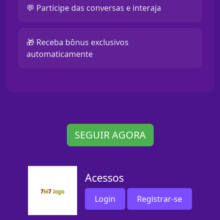
💬 Participe das conversas e interaja
🎁 Receba bônus exclusivos
automaticamente
SEGUIR AGORA
Acessos
Login
Registrar-se