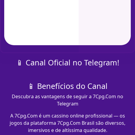
📱 Canal Oficial no Telegram!
📱 Benefícios do Canal
Descubra as vantagens de seguir a 7Cpg.Com no
Telegram
A 7Cpg.Com é um cassino online profissional — os
jogos da plataforma 7Cpg.Com Brasil são diversos,
imersivos e de altíssima qualidade.