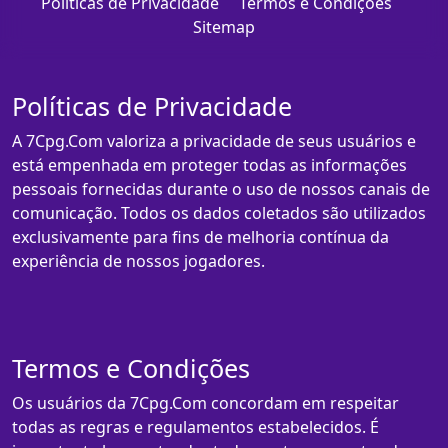
Políticas de Privacidade
Termos e Condições
Sitemap
Políticas de Privacidade
A 7Cpg.Com valoriza a privacidade de seus usuários e
está empenhada em proteger todas as informações
pessoais fornecidas durante o uso de nossos canais de
comunicação. Todos os dados coletados são utilizados
exclusivamente para fins de melhoria contínua da
experiência de nossos jogadores.
Termos e Condições
Os usuários da 7Cpg.Com concordam em respeitar
todas as regras e regulamentos estabelecidos. É