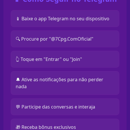
📱 Baixe o app Telegram no seu dispositivo
🔍 Procure por "@7Cpg.ComOficial"
👆 Toque em "Entrar" ou "Join"
🔔 Ative as notificações para não perder
nada
💬 Participe das conversas e interaja
🎁 Receba bônus exclusivos