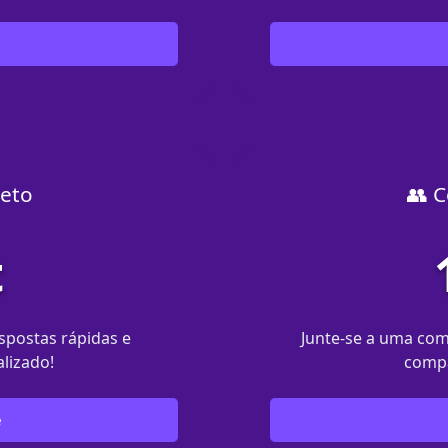
reto
👥 
t
espostas rápidas e
Junte-se a uma com
lizado!
compa
e