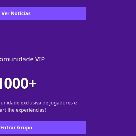
Ver Notícias
Comunidade VIP
1000+
unidade exclusiva de jogadores e
rtilhe experiências!
Entrar Grupo