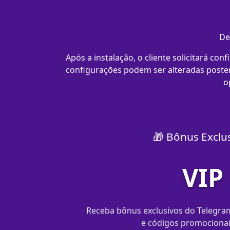
De
Após a instalação, o cliente solicitará co
configurações podem ser alteradas poster
o
🎁 Bônus Exclu
VIP
Receba bônus exclusivos do Telegra
e códigos promocionai