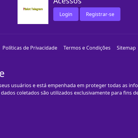
Acessos
Login
Registrar-se
Políticas de Privacidade
Termos e Condições
Sitemap
de
e seus usuários e está empenhada em proteger todas as in
dados coletados são utilizados exclusivamente para fins d