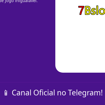
e jogo inigualável.
📱 Canal Oficial no Telegram!