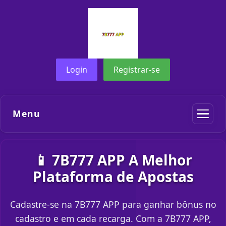
Login
Registrar-se
Menu
📱 7B777 APP A Melhor
Plataforma de Apostas
Cadastre-se na 7B777 APP para ganhar bônus no
cadastro e em cada recarga. Com a 7B777 APP,