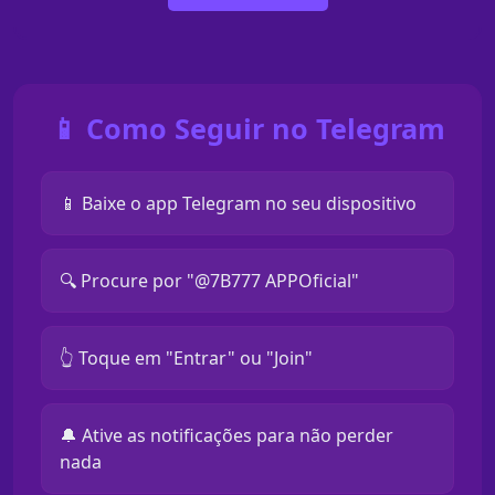
📱 Como Seguir no Telegram
📱 Baixe o app Telegram no seu dispositivo
🔍 Procure por "@7B777 APPOficial"
👆 Toque em "Entrar" ou "Join"
🔔 Ative as notificações para não perder
nada