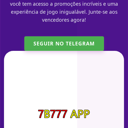
você tem acesso a promoções incríveis e uma
experiência de jogo inigualável. Junte-se aos
vencedores agora!
SEGUIR NO TELEGRAM