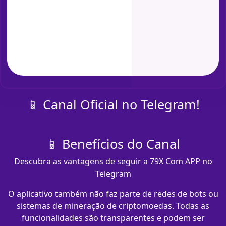
📱 Canal Oficial no Telegram!
📱 Benefícios do Canal
Descubra as vantagens de seguir a 79X Com APP no
Telegram
O aplicativo também não faz parte de redes de bots ou
sistemas de mineração de criptomoedas. Todas as
funcionalidades são transparentes e podem ser