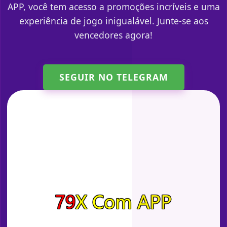
APP, você tem acesso a promoções incríveis e uma
experiência de jogo inigualável. Junte-se aos
vencedores agora!
SEGUIR NO TELEGRAM