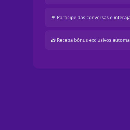
💬 Participe das conversas e interaj
🎁 Receba bônus exclusivos autom