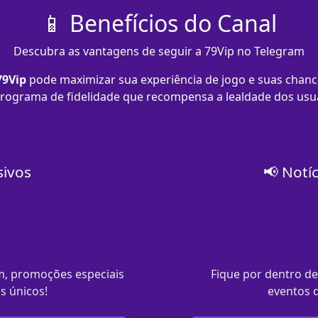
📱 Benefícios do Canal
Descubra as vantagens de seguir a 79Vip no Telegram
79Vip
pode maximizar sua experiência de jogo e suas chance
rograma de fidelidade que recompensa a lealdade dos usuá
sivos
📢 Notí
m, promoções especiais
Fique por dentro d
s únicos!
eventos 