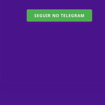
SEGUIR NO TELEGRAM