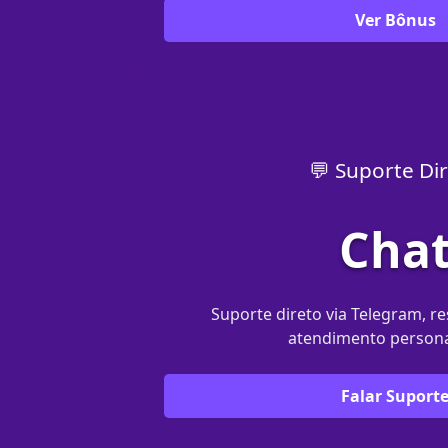
Ver Bônus
💬 Suporte Di
Cha
Suporte direto via Telegram, r
atendimento persona
Falar Suport