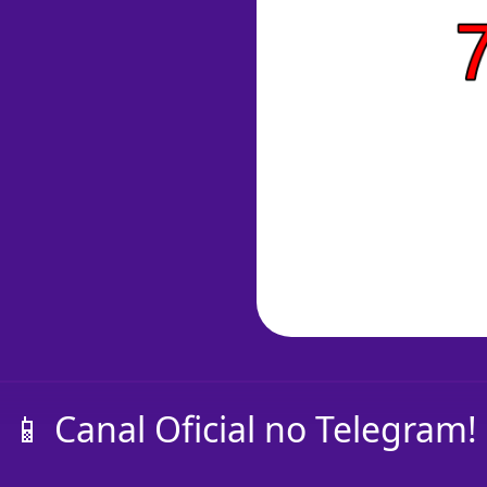
📱 Canal Oficial no Telegram!