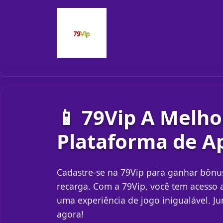
📱 79Vip A Melho
Plataforma de A
Cadastre-se na 79Vip para ganhar bônu
recarga. Com a 79Vip, você tem acesso 
uma experiência de jogo inigualável. J
agora!