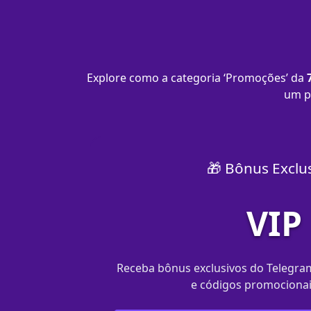
Explore como a categoria ‘Promoções’ da
um p
🎁 Bônus Exclu
VIP
Receba bônus exclusivos do Telegra
e códigos promocionai