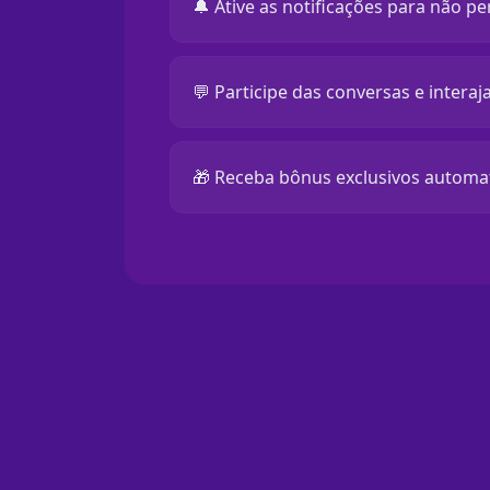
🔔 Ative as notificações para não p
💬 Participe das conversas e interaj
🎁 Receba bônus exclusivos autom