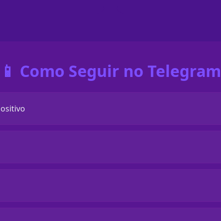
📱 Como Seguir no Telegram
ositivo