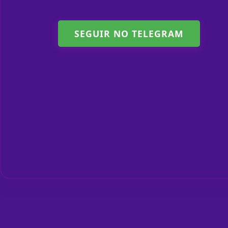
SEGUIR NO TELEGRAM