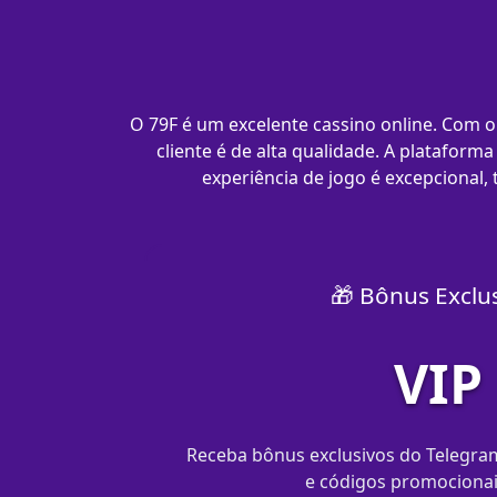
O 79F é um excelente cassino online. Com 
cliente é de alta qualidade. A plataform
experiência de jogo é excepcional,
🎁 Bônus Exclu
VIP
Receba bônus exclusivos do Telegra
e códigos promocionai