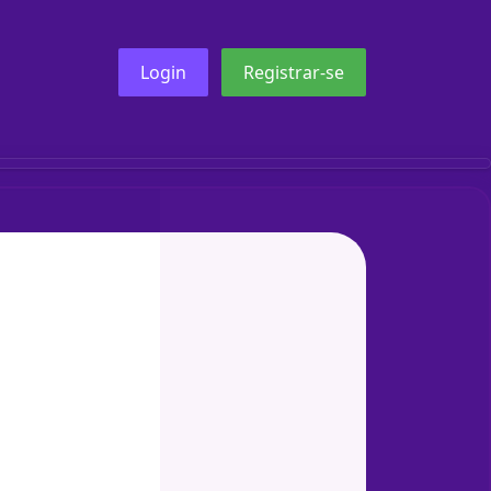
Login
Registrar-se