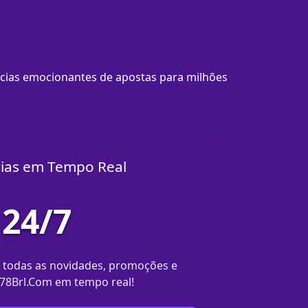
ências emocionantes de apostas para milhões
cias em Tempo Real
24/7
e todas as novidades, promoções e
 78Brl.Com em tempo real!