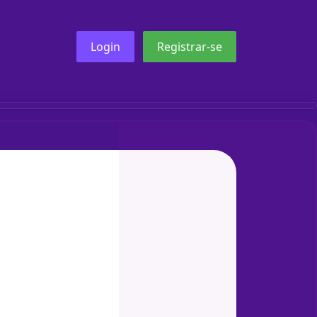
Login
Registrar-se