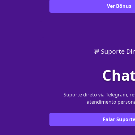
Ver Bônus
💬 Suporte Di
Cha
Suporte direto via Telegram, r
atendimento persona
Falar Suport