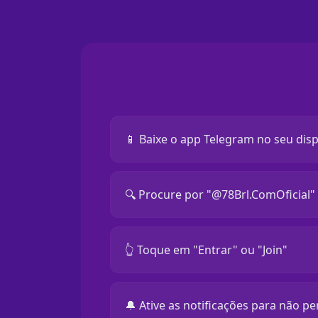
📱 Baixe o app Telegram no seu disp
🔍 Procure por "@78Brl.ComOficial"
👆 Toque em "Entrar" ou "Join"
🔔 Ative as notificações para não p