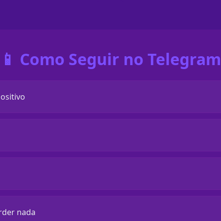
📱 Como Seguir no Telegram
ositivo
erder nada