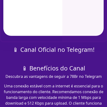
📱 Canal Oficial no Telegram!
📱 Benefícios do Canal
Descubra as vantagens de seguir a 78Br no Telegram
Uma conexão estável com a internet é essencial para o
funcionamento do cliente. Recomendamos conexão de
banda larga com velocidade mínima de 1 Mbps para
download e 512 Kbps para upload. O cliente funciona