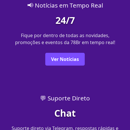
📢 Notícias em Tempo Real
24/7
Fique por dentro de todas as novidades,
promoções e eventos da 78Br em tempo real!
Ver Notícias
💬 Suporte Direto
Chat
Suporte direto via Telegram, respostas rápidas e