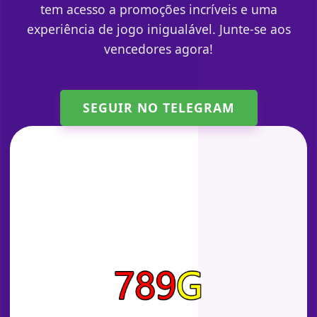
tem acesso a promoções incríveis e uma
experiência de jogo inigualável. Junte-se aos
vencedores agora!
SEGUIR NO TELEGRAM