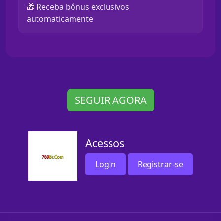
🎁 Receba bônus exclusivos
automaticamente
SEGUIR AGORA
Acessos
Login
Registrar-se