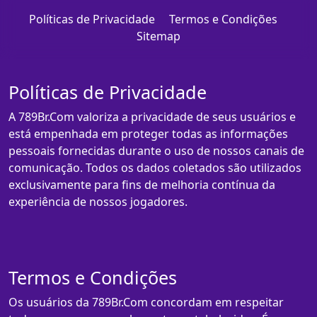
Políticas de Privacidade
Termos e Condições
Sitemap
Políticas de Privacidade
A 789Br.Com valoriza a privacidade de seus usuários e
está empenhada em proteger todas as informações
pessoais fornecidas durante o uso de nossos canais de
comunicação. Todos os dados coletados são utilizados
exclusivamente para fins de melhoria contínua da
experiência de nossos jogadores.
Termos e Condições
Os usuários da 789Br.Com concordam em respeitar