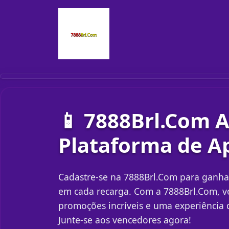
📱 7888Brl.Com 
Plataforma de A
Cadastre-se na 7888Brl.Com para ganha
em cada recarga. Com a 7888Brl.Com, v
promoções incríveis e uma experiência d
Junte-se aos vencedores agora!