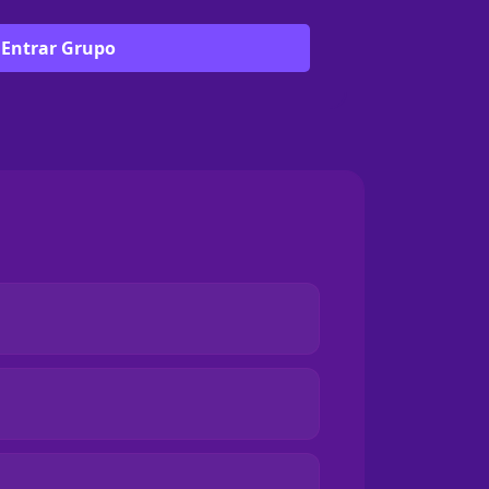
Entrar Grupo