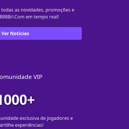
e todas as novidades, promoções e
7888Brl.Com em tempo real!
Ver Notícias
Comunidade VIP
1000+
unidade exclusiva de jogadores e
rtilhe experiências!