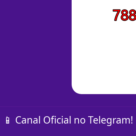
📱 Canal Oficial no Telegram!