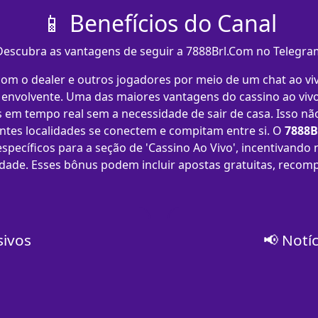
📱 Benefícios do Canal
Descubra as vantagens de seguir a 7888Brl.Com no Telegra
r com o dealer e outros jogadores por meio de um chat ao v
 envolvente. Uma das maiores vantagens do cassino ao vivo
 em tempo real sem a necessidade de sair de casa. Isso n
tes localidades se conectem e compitam entre si. O
7888B
pecíficos para a seção de 'Cassino Ao Vivo', incentivando
dade. Esses bônus podem incluir apostas gratuitas, recomp
sivos
📢 Notí