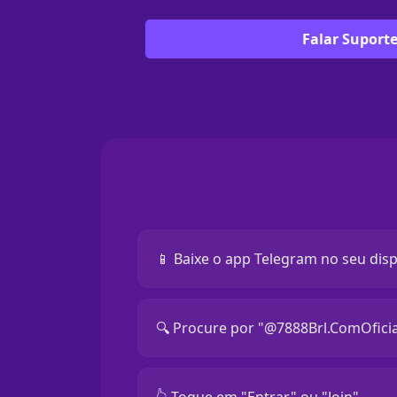
Falar Suport
📱 Baixe o app Telegram no seu disp
🔍 Procure por "@7888Brl.ComOficia