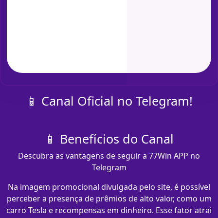
📱 Canal Oficial no Telegram!
📱 Benefícios do Canal
Descubra as vantagens de seguir a 77Win APP no
Telegram
Na imagem promocional divulgada pelo site, é possível
perceber a presença de prêmios de alto valor, como um
carro Tesla e recompensas em dinheiro. Esse fator atrai