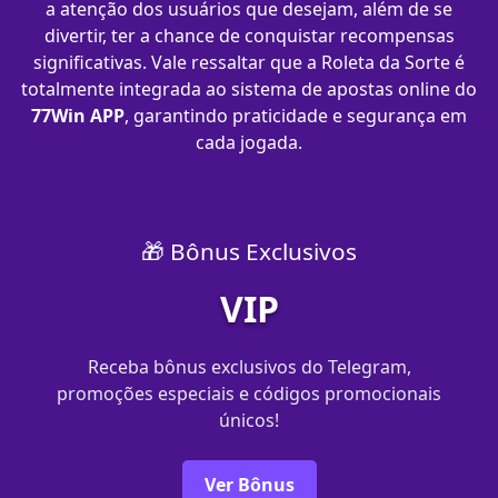
a atenção dos usuários que desejam, além de se
divertir, ter a chance de conquistar recompensas
significativas. Vale ressaltar que a Roleta da Sorte é
totalmente integrada ao sistema de apostas online do
77Win APP
, garantindo praticidade e segurança em
cada jogada.
🎁 Bônus Exclusivos
VIP
Receba bônus exclusivos do Telegram,
promoções especiais e códigos promocionais
únicos!
Ver Bônus