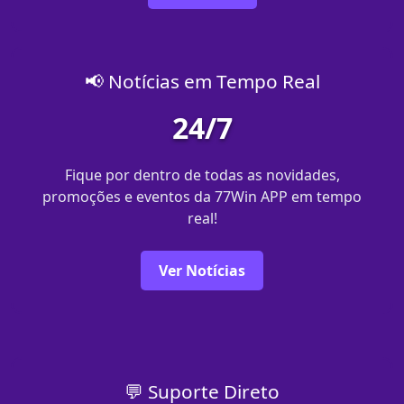
📢 Notícias em Tempo Real
24/7
Fique por dentro de todas as novidades,
promoções e eventos da 77Win APP em tempo
real!
Ver Notícias
💬 Suporte Direto