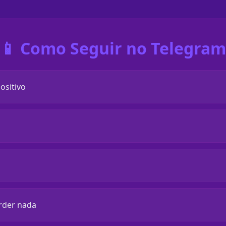
📱 Como Seguir no Telegram
ositivo
erder nada