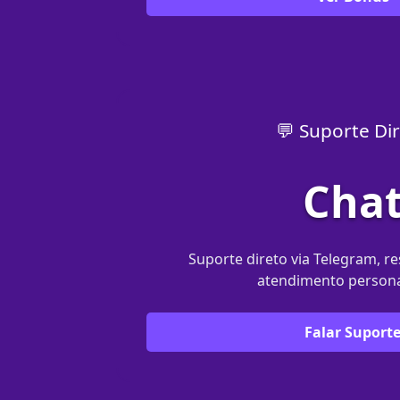
💬 Suporte Di
Cha
Suporte direto via Telegram, r
atendimento persona
Falar Suport