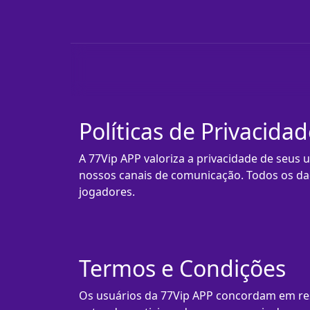
Políticas de Privacida
A 77Vip APP valoriza a privacidade de seus
nossos canais de comunicação. Todos os dad
jogadores.
Termos e Condições
Os usuários da 77Vip APP concordam em resp