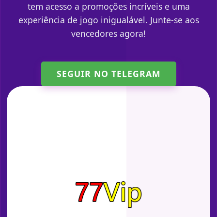
tem acesso a promoções incríveis e uma
experiência de jogo inigualável. Junte-se aos
vencedores agora!
SEGUIR NO TELEGRAM