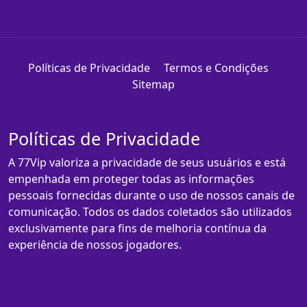
Políticas de Privacidade
Termos e Condições
Sitemap
Políticas de Privacidade
A 77Vip valoriza a privacidade de seus usuários e está
empenhada em proteger todas as informações
pessoais fornecidas durante o uso de nossos canais de
comunicação. Todos os dados coletados são utilizados
exclusivamente para fins de melhoria contínua da
experiência de nossos jogadores.