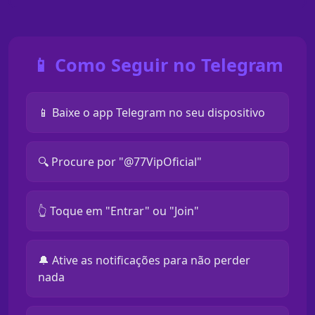
📱 Como Seguir no Telegram
📱 Baixe o app Telegram no seu dispositivo
🔍 Procure por "@77VipOficial"
👆 Toque em "Entrar" ou "Join"
🔔 Ative as notificações para não perder
nada