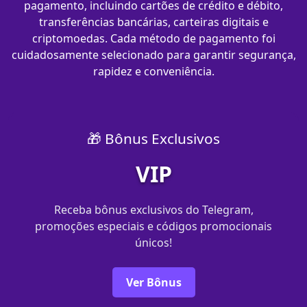
pagamento, incluindo cartões de crédito e débito,
transferências bancárias, carteiras digitais e
criptomoedas. Cada método de pagamento foi
cuidadosamente selecionado para garantir segurança,
rapidez e conveniência.
🎁 Bônus Exclusivos
VIP
Receba bônus exclusivos do Telegram,
promoções especiais e códigos promocionais
únicos!
Ver Bônus