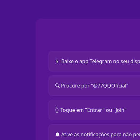
📱 Baixe o app Telegram no seu disp
🔍 Procure por "@77QQOficial"
👆 Toque em "Entrar" ou "Join"
🔔 Ative as notificações para não p