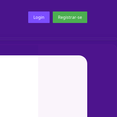
Login
Registrar-se