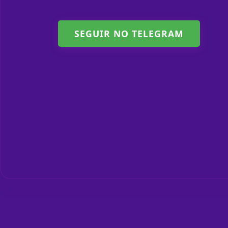
SEGUIR NO TELEGRAM