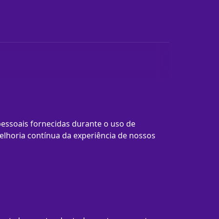
essoais fornecidas durante o uso de
elhoria contínua da experiência de nossos