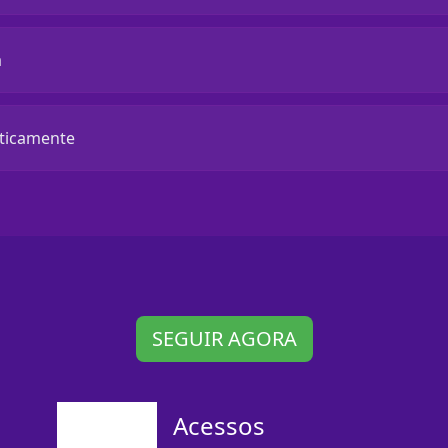
a
aticamente
SEGUIR AGORA
Acessos