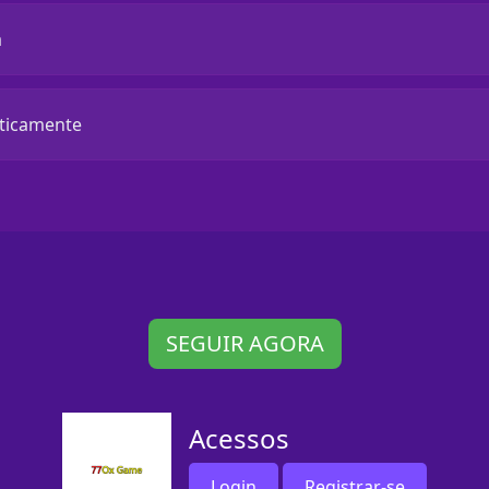
a
aticamente
SEGUIR AGORA
Acessos
Login
Registrar-se