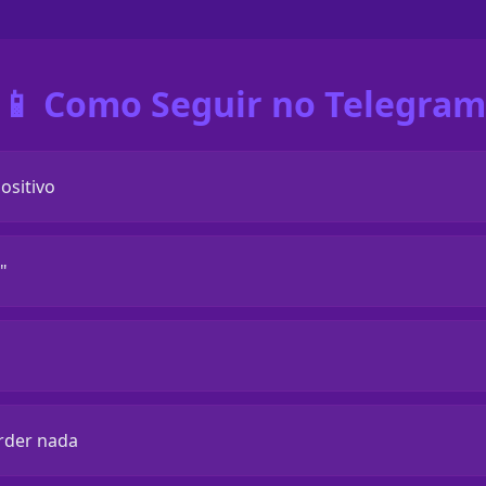
📱 Como Seguir no Telegram
ositivo
"
erder nada