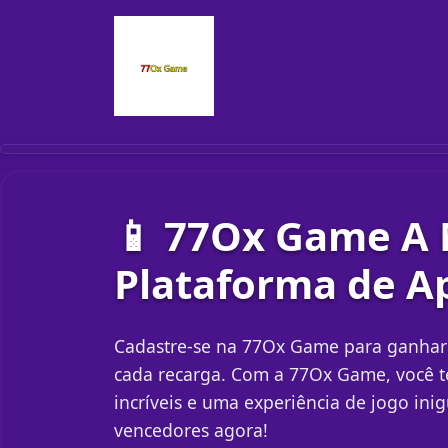
📱 77Ox Game A
Plataforma de A
Cadastre-se na 77Ox Game para ganhar
cada recarga. Com a 77Ox Game, você 
incríveis e uma experiência de jogo inig
vencedores agora!