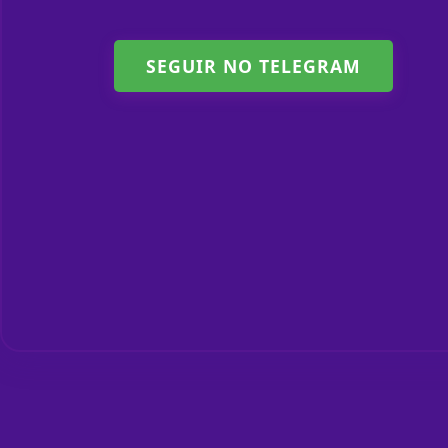
SEGUIR NO TELEGRAM