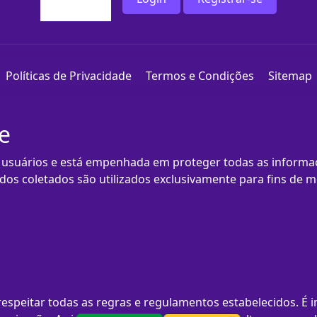
Políticas de Privacidade
Termos e Condições
Sitemap
de
s usuários e está empenhada em proteger todas as informa
os coletados são utilizados exclusivamente para fins de m
peitar todas as regras e regulamentos estabelecidos. É i