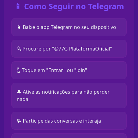
📱 Como Seguir no Telegram
📱 Baixe o app Telegram no seu dispositivo
🔍 Procure por "@77G PlataformaOficial"
👆 Toque em "Entrar" ou "Join"
🔔 Ative as notificações para não perder
nada
💬 Participe das conversas e interaja