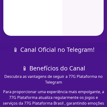
📱 Canal Oficial no Telegram!
📱 Benefícios do Canal
Descubra as vantagens de seguir a 77G Plataforma no
Telegram
Para proporcionar uma experiência mais empolgante, a
77G Plataforma atualiza regularmente os jogos e
serviços da 77G Plataforma Brasil , garantindo emoções