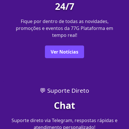
24/7
Fique por dentro de todas as novidades,
promoções e eventos da 77G Plataforma em
tempo real!
Ver Notícias
💬 Suporte Direto
Chat
Suporte direto via Telegram, respostas rápidas e
atendimento personalizado!