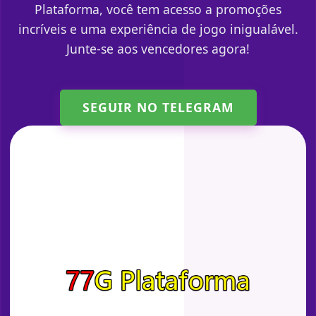
Plataforma, você tem acesso a promoções
incríveis e uma experiência de jogo inigualável.
Junte-se aos vencedores agora!
SEGUIR NO TELEGRAM