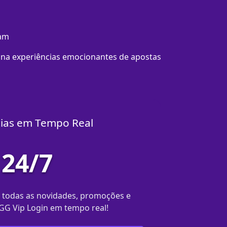
ram
iona experiências emocionantes de apostas
cias em Tempo Real
24/7
e todas as novidades, promoções e
GG Vip Login em tempo real!