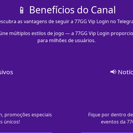
📱 Benefícios do Canal
scubra as vantagens de seguir a 77GG Vip Login no Teleg
eúne múltiplos estilos de jogo — a 77GG Vip Login proporc
para milhões de usuários.
sivos
📢 Notí
m, promoções especiais
Fique por dentro d
s únicos!
eventos da 77