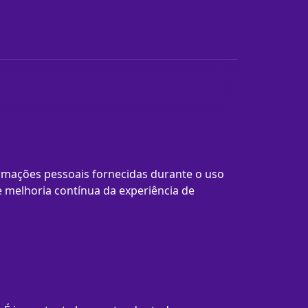
ormações pessoais fornecidas durante o uso
e melhoria contínua da experiência de