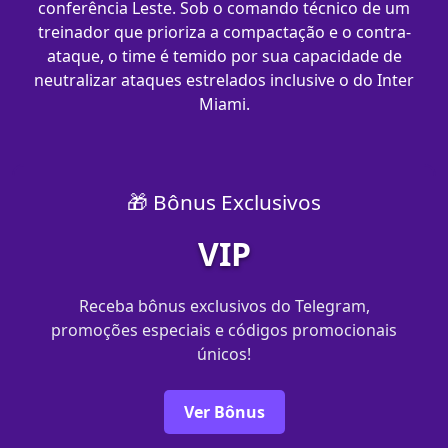
conferência Leste. Sob o comando técnico de um
treinador que prioriza a compactação e o contra-
ataque, o time é temido por sua capacidade de
neutralizar ataques estrelados inclusive o do Inter
Miami.
🎁 Bônus Exclusivos
VIP
Receba bônus exclusivos do Telegram,
promoções especiais e códigos promocionais
únicos!
Ver Bônus