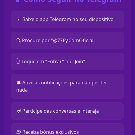
📱 Baixe o app Telegram no seu dispositivo
🔍 Procure por "@77Ey.ComOficial"
👆 Toque em "Entrar" ou "Join"
🔔 Ative as notificações para não perder
nada
💬 Participe das conversas e interaja
🎁 Receba bônus exclusivos