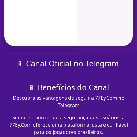
📱 Canal Oficial no Telegram!
📱 Benefícios do Canal
Descubra as vantagens de seguir a 77Ey.Com no
Telegram
Sempre priorizando a segurança dos usuários, a
77Ey.Com oferece uma plataforma justa e confiável
para os jogadores brasileiros.