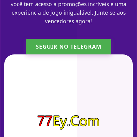
você tem acesso a promoções incríveis e uma
experiência de jogo inigualável. Junte-se aos
vencedores agora!
SEGUIR NO TELEGRAM