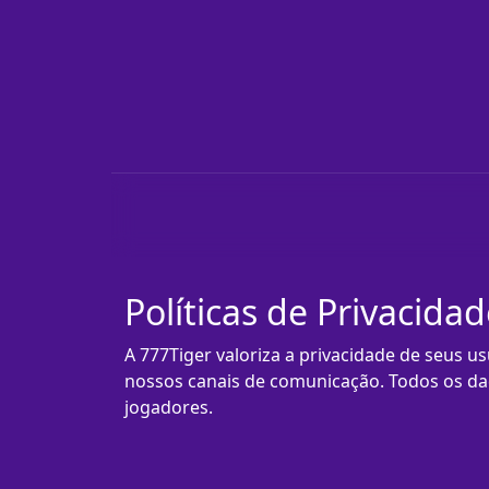
Políticas de Privacida
A 777Tiger valoriza a privacidade de seus 
nossos canais de comunicação. Todos os dad
jogadores.