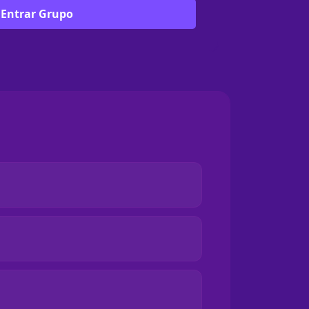
Entrar Grupo