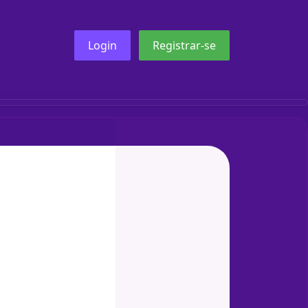
Login
Registrar-se