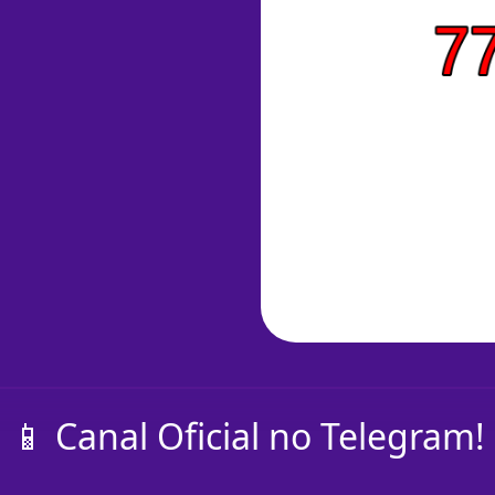
📱 Canal Oficial no Telegram!