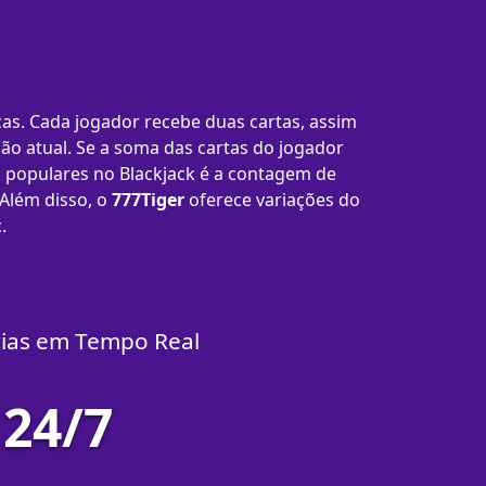
as. Cada jogador recebe duas cartas, assim
mão atual. Se a soma das cartas do jogador
s populares no Blackjack é a contagem de
Além disso, o
777Tiger
oferece variações do
.
cias em Tempo Real
24/7