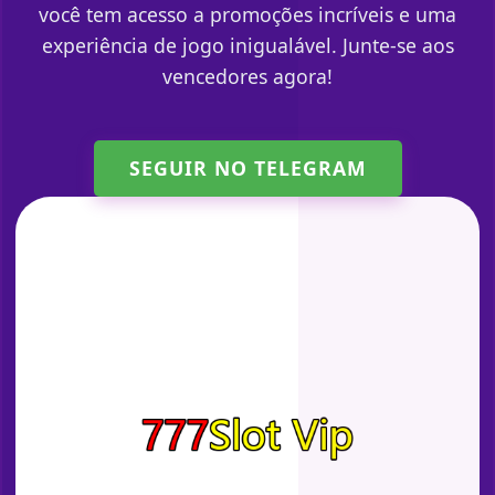
você tem acesso a promoções incríveis e uma
experiência de jogo inigualável. Junte-se aos
vencedores agora!
SEGUIR NO TELEGRAM