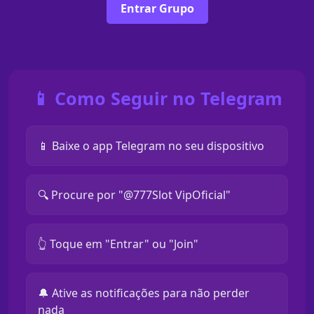
Entrar Grupo
📱 Como Seguir no Telegram
📱 Baixe o app Telegram no seu dispositivo
🔍 Procure por "@777Slot VipOficial"
👆 Toque em "Entrar" ou "Join"
🔔 Ative as notificações para não perder
nada