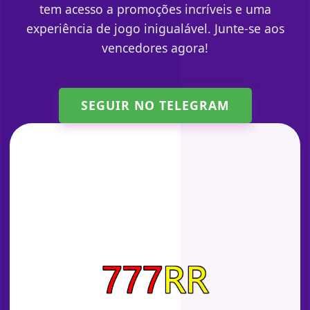
tem acesso a promoções incríveis e uma
experiência de jogo inigualável. Junte-se aos
vencedores agora!
SEGUIR NO TELEGRAM