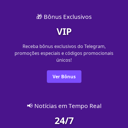
🎁 Bônus Exclusivos
VIP
Receba bônus exclusivos do Telegram,
promoções especiais e códigos promocionais
únicos!
Ver Bônus
📢 Notícias em Tempo Real
24/7