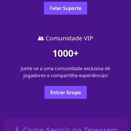
Falar Suporte
👥 Comunidade VIP
1000+
Junte-se a uma comunidade exclusiva de
jogadores e compartilhe experiências!
Entrar Grupo
📱 Como Seguir no Telegram