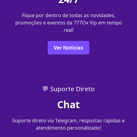
Fique por dentro de todas as novidades,
promoções e eventos da 777Ox Vip em tempo
real!
Ver Notícias
💬 Suporte Direto
Chat
Suporte direto via Telegram, respostas rápidas e
atendimento personalizado!