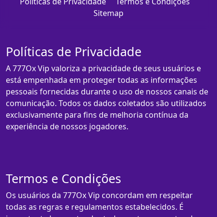
Políticas de Privacidade
Termos e Condições
Sitemap
Políticas de Privacidade
A 777Ox Vip valoriza a privacidade de seus usuários e
está empenhada em proteger todas as informações
pessoais fornecidas durante o uso de nossos canais de
comunicação. Todos os dados coletados são utilizados
exclusivamente para fins de melhoria contínua da
experiência de nossos jogadores.
Termos e Condições
Os usuários da 777Ox Vip concordam em respeitar
todas as regras e regulamentos estabelecidos. É