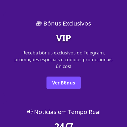
🎁 Bônus Exclusivos
VIP
Receba bônus exclusivos do Telegram,
promoções especiais e códigos promocionais
únicos!
Ver Bônus
📢 Notícias em Tempo Real
24/7