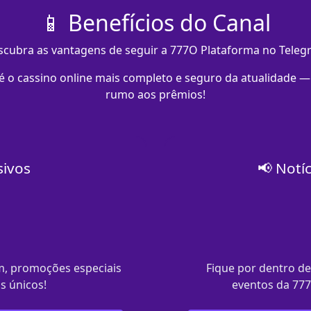
📱 Benefícios do Canal
cubra as vantagens de seguir a 777O Plataforma no Tele
é o cassino online mais completo e seguro da atualidade —
rumo aos prêmios!
sivos
📢 Notí
m, promoções especiais
Fique por dentro d
s únicos!
eventos da 777