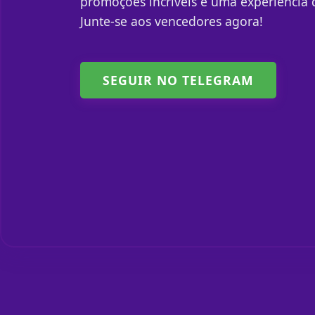
promoções incríveis e uma experiência d
Junte-se aos vencedores agora!
SEGUIR NO TELEGRAM