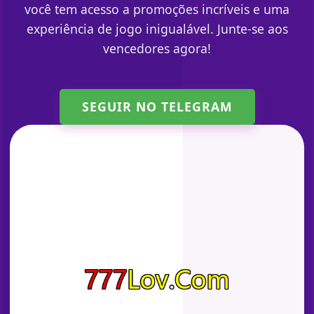
você tem acesso a promoções incríveis e uma
experiência de jogo inigualável. Junte-se aos
vencedores agora!
SEGUIR NO TELEGRAM