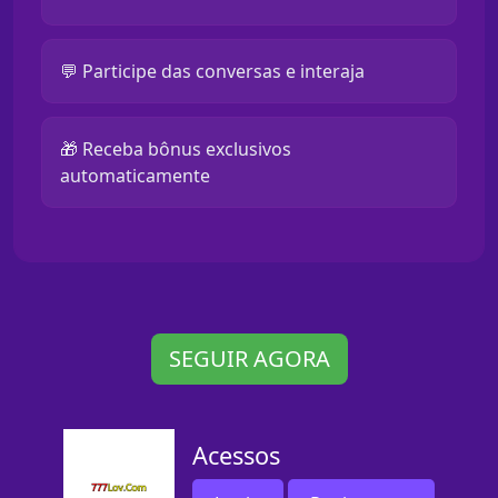
💬 Participe das conversas e interaja
🎁 Receba bônus exclusivos
automaticamente
SEGUIR AGORA
Acessos