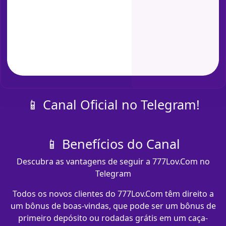
📱 Canal Oficial no Telegram!
📱 Benefícios do Canal
Descubra as vantagens de seguir a 777Lov.Com no
Telegram
Todos os novos clientes do 777Lov.Com têm direito a
um bônus de boas-vindas, que pode ser um bônus de
primeiro depósito ou rodadas grátis em um caça-