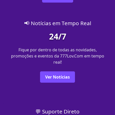
📢 Notícias em Tempo Real
24/7
Fique por dentro de todas as novidades,
promoções e eventos da 777Lov.Com em tempo
real!
Ver Notícias
💬 Suporte Direto