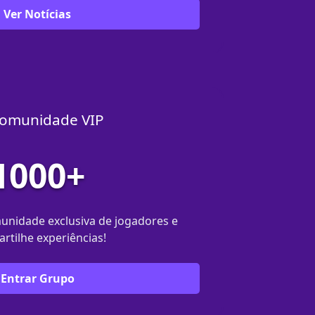
Ver Notícias
Comunidade VIP
1000+
unidade exclusiva de jogadores e
rtilhe experiências!
Entrar Grupo