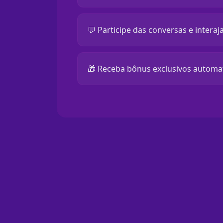
💬 Participe das conversas e interaj
🎁 Receba bônus exclusivos autom