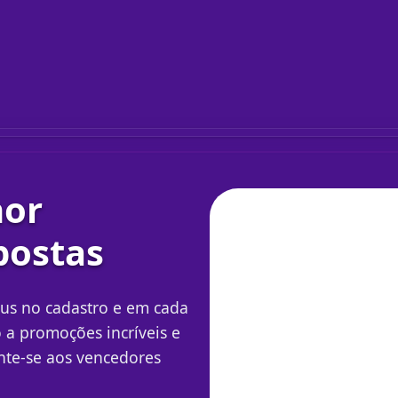
hor
postas
us no cadastro e em cada
 a promoções incríveis e
unte-se aos vencedores