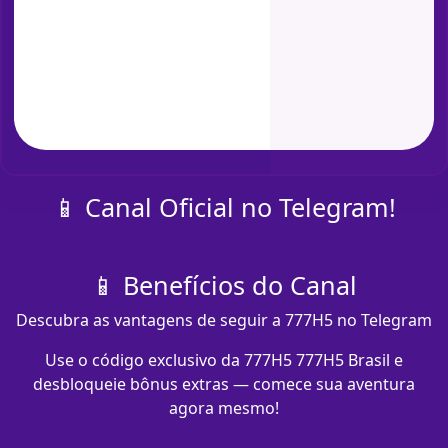
📱 Canal Oficial no Telegram!
📱 Benefícios do Canal
Descubra as vantagens de seguir a 777H5 no Telegram
Use o código exclusivo da 777H5 777H5 Brasil e
desbloqueie bônus extras — comece sua aventura
agora mesmo!