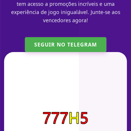
tem acesso a promoções incríveis e uma
experiência de jogo inigualável. Junte-se aos
vencedores agora!
SEGUIR NO TELEGRAM