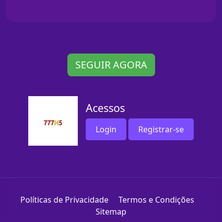
SEGUIR AGORA
Acessos
Login
Registrar-se
Políticas de Privacidade
Termos e Condições
Sitemap