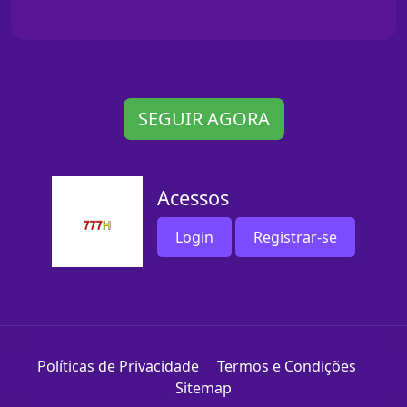
SEGUIR AGORA
Acessos
Login
Registrar-se
Políticas de Privacidade
Termos e Condições
Sitemap