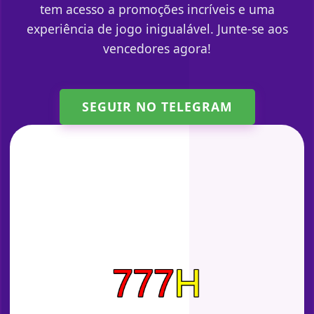
tem acesso a promoções incríveis e uma
experiência de jogo inigualável. Junte-se aos
vencedores agora!
SEGUIR NO TELEGRAM