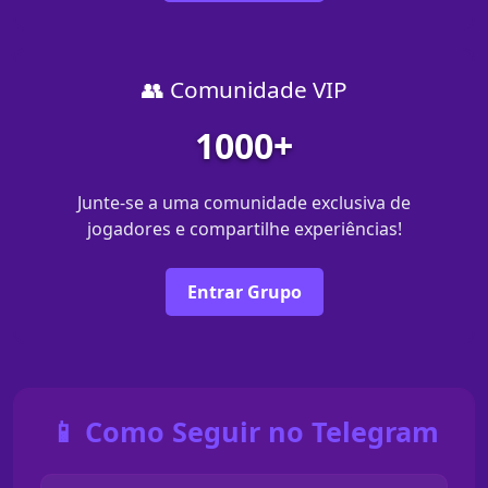
👥 Comunidade VIP
1000+
Junte-se a uma comunidade exclusiva de
jogadores e compartilhe experiências!
Entrar Grupo
📱 Como Seguir no Telegram