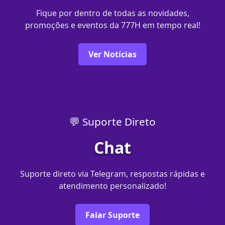
Fique por dentro de todas as novidades,
promoções e eventos da 777H em tempo real!
Ver Notícias
💬 Suporte Direto
Chat
Suporte direto via Telegram, respostas rápidas e
atendimento personalizado!
Falar Suporte