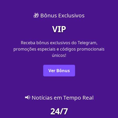
🎁 Bônus Exclusivos
VIP
Receba bônus exclusivos do Telegram,
promoções especiais e códigos promocionais
únicos!
Ver Bônus
📢 Notícias em Tempo Real
24/7