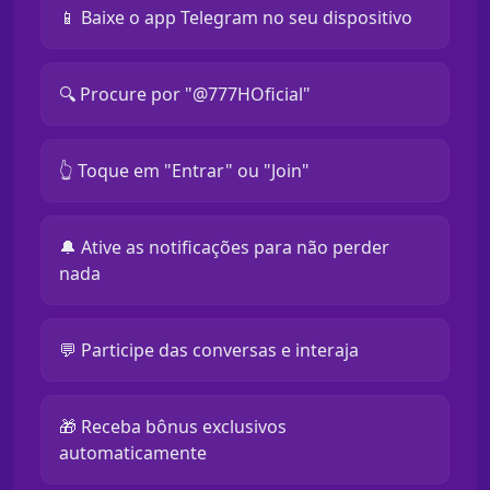
📱 Baixe o app Telegram no seu dispositivo
🔍 Procure por "@777HOficial"
👆 Toque em "Entrar" ou "Join"
🔔 Ative as notificações para não perder
nada
💬 Participe das conversas e interaja
🎁 Receba bônus exclusivos
automaticamente