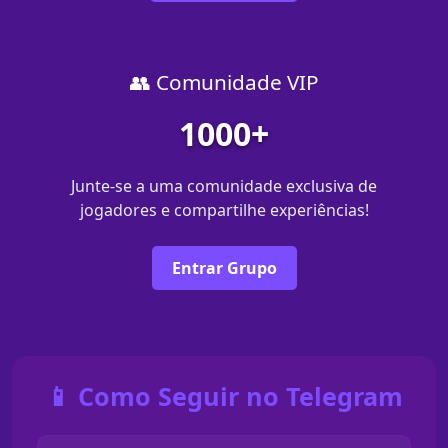
👥 Comunidade VIP
1000+
Junte-se a uma comunidade exclusiva de
jogadores e compartilhe experiências!
Entrar Grupo
📱 Como Seguir no Telegram