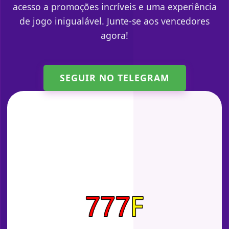
acesso a promoções incríveis e uma experiência
de jogo inigualável. Junte-se aos vencedores
agora!
SEGUIR NO TELEGRAM