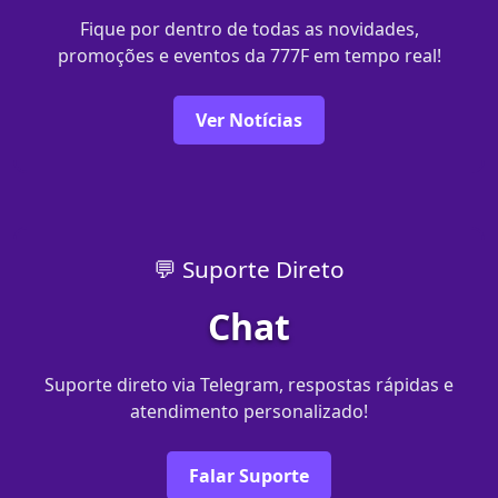
Fique por dentro de todas as novidades,
promoções e eventos da 777F em tempo real!
Ver Notícias
💬 Suporte Direto
Chat
Suporte direto via Telegram, respostas rápidas e
atendimento personalizado!
Falar Suporte