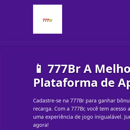
📱 777Br A Melh
Plataforma de A
Cadastre-se na 777Br para ganhar bônu
recarga. Com a 777Br, você tem acesso a
uma experiência de jogo inigualável. J
agora!