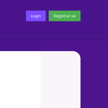
Login
Registrar-se