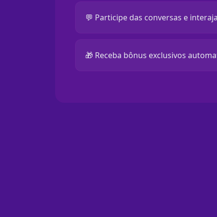
💬 Participe das conversas e interaj
🎁 Receba bônus exclusivos autom