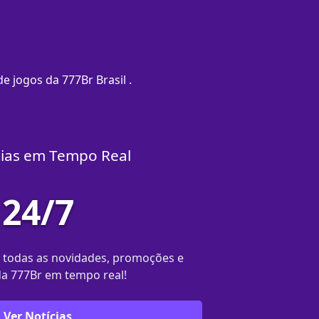
e jogos da 777Br Brasil .
cias em Tempo Real
24/7
e todas as novidades, promoções e
da 777Br em tempo real!
Ver Notícias