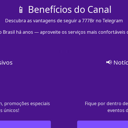
📱 Benefícios do Canal
Descubra as vantagens de seguir a 777Br no Telegram
 Brasil há anos — aproveite os serviços mais confortáveis d
sivos
📢 Notí
m, promoções especiais
Fique por dentro d
s únicos!
eventos 