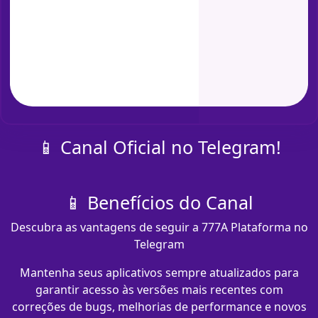
📱 Canal Oficial no Telegram!
📱 Benefícios do Canal
Descubra as vantagens de seguir a 777A Plataforma no
Telegram
Mantenha seus aplicativos sempre atualizados para
garantir acesso às versões mais recentes com
correções de bugs, melhorias de performance e novos