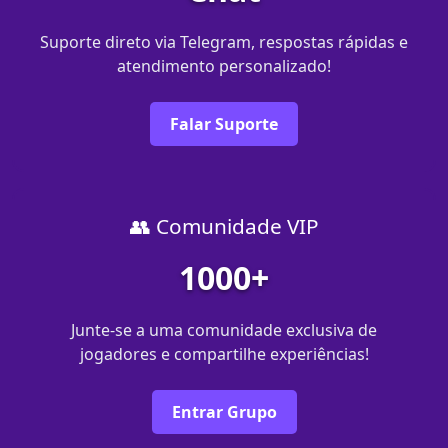
Suporte direto via Telegram, respostas rápidas e
atendimento personalizado!
Falar Suporte
👥 Comunidade VIP
1000+
Junte-se a uma comunidade exclusiva de
jogadores e compartilhe experiências!
Entrar Grupo