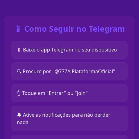
📱 Como Seguir no Telegram
📱 Baixe o app Telegram no seu dispositivo
🔍 Procure por "@777A PlataformaOficial"
👆 Toque em "Entrar" ou "Join"
🔔 Ative as notificações para não perder
nada