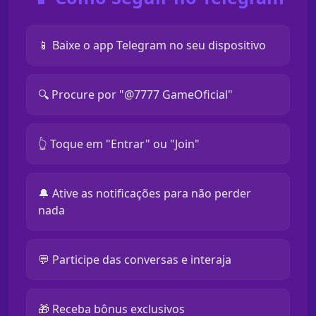
📱 Baixe o app Telegram no seu dispositivo
🔍 Procure por "@7777 GameOficial"
👆 Toque em "Entrar" ou "Join"
🔔 Ative as notificações para não perder
nada
💬 Participe das conversas e interaja
🎁 Receba bônus exclusivos