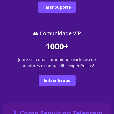
Falar Suporte
👥 Comunidade VIP
1000+
Junte-se a uma comunidade exclusiva de
jogadores e compartilhe experiências!
Entrar Grupo
📱 Como Seguir no Telegram