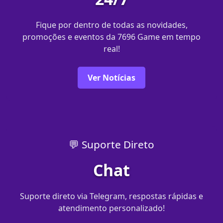
Fique por dentro de todas as novidades,
promoções e eventos da 7696 Game em tempo
real!
Ver Notícias
💬 Suporte Direto
Chat
Suporte direto via Telegram, respostas rápidas e
atendimento personalizado!