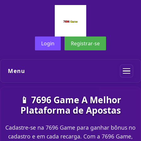
Login
Registrar-se
Menu
📱 7696 Game A Melhor
Plataforma de Apostas
Cadastre-se na 7696 Game para ganhar bônus no
cadastro e em cada recarga. Com a 7696 Game,