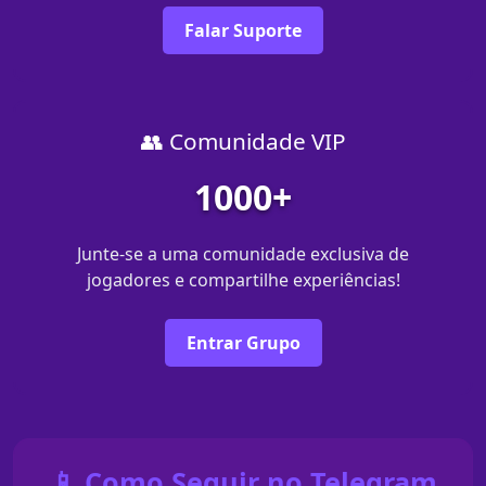
Falar Suporte
👥 Comunidade VIP
1000+
Junte-se a uma comunidade exclusiva de
jogadores e compartilhe experiências!
Entrar Grupo
📱 Como Seguir no Telegram