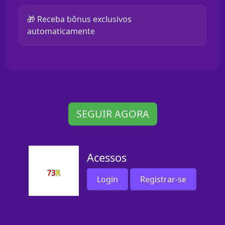
🎁 Receba bônus exclusivos
automaticamente
SEGUIR AGORA
Acessos
Login
Registrar-se