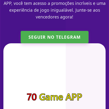
APP, você tem acesso a promoções incríveis e uma
experiência de jogo inigualável. Junte-se aos
vencedores agora!
SEGUIR NO TELEGRAM