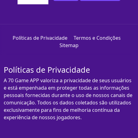
Políticas de Privacidade
Termos e Condições
Sitemap
Políticas de Privacidade
A 70 Game APP valoriza a privacidade de seus usuários
e está empenhada em proteger todas as informações
pessoais fornecidas durante o uso de nossos canais de
comunicação. Todos os dados coletados são utilizados
exclusivamente para fins de melhoria contínua da
experiência de nossos jogadores.