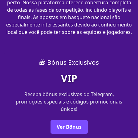
perto. Nossa plataforma oferece cobertura completa
de todas as fases da competição, incluindo playoffs e
finais. As apostas em basquete nacional são
especialmente interessantes devido ao conhecimento
local que você pode ter sobre as equipes e jogadores.
🎁 Bônus Exclusivos
VIP
Receba bônus exclusivos do Telegram,
promoções especiais e códigos promocionais
únicos!
Ver Bônus