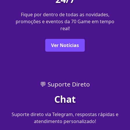
Fique por dentro de todas as novidades,
promoções e eventos da 70 Game em tempo
real!
Ver Notícias
💬 Suporte Direto
Chat
Suporte direto via Telegram, respostas rápidas e
atendimento personalizado!