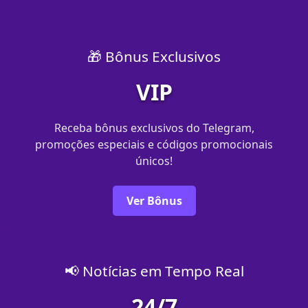
🎁 Bônus Exclusivos
VIP
Receba bônus exclusivos do Telegram,
promoções especiais e códigos promocionais
únicos!
Ver Bônus
📢 Notícias em Tempo Real
24/7