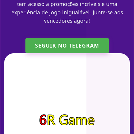
tem acesso a promoções incríveis e uma
experiência de jogo inigualável. Junte-se aos
vencedores agora!
SEGUIR NO TELEGRAM