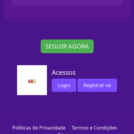
SEGUIR AGORA
Acessos
Login
Registrar-se
Políticas de Privacidade
Termos e Condições