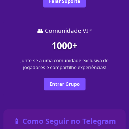
Falar Suporte
👥 Comunidade VIP
1000+
Junte-se a uma comunidade exclusiva de
jogadores e compartilhe experiências!
Entrar Grupo
📱 Como Seguir no Telegram