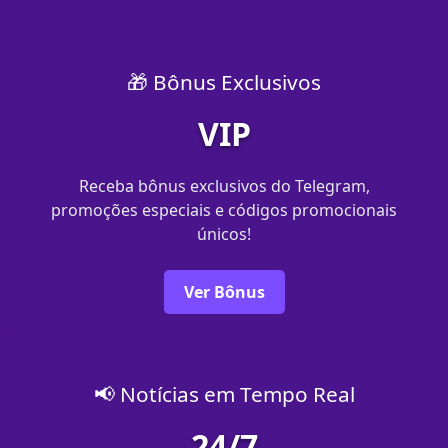
🎁 Bônus Exclusivos
VIP
Receba bônus exclusivos do Telegram,
promoções especiais e códigos promocionais
únicos!
Ver Bônus
📢 Notícias em Tempo Real
24/7