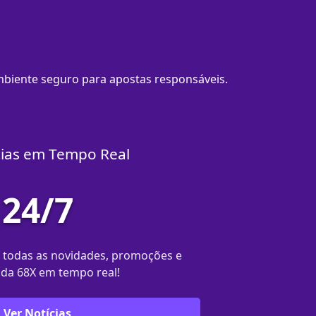
ambiente seguro para apostas responsáveis.
cias em Tempo Real
24/7
e todas as novidades, promoções e
 da 68X em tempo real!
Ver Notícias