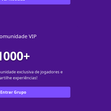
Comunidade VIP
1000+
unidade exclusiva de jogadores e
rtilhe experiências!
Entrar Grupo