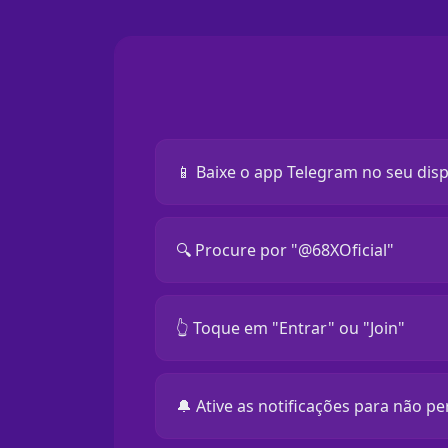
📱 Baixe o app Telegram no seu disp
🔍 Procure por "@68XOficial"
👆 Toque em "Entrar" ou "Join"
🔔 Ative as notificações para não p