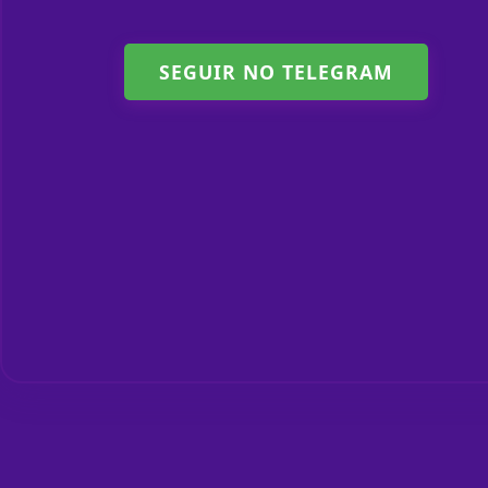
SEGUIR NO TELEGRAM