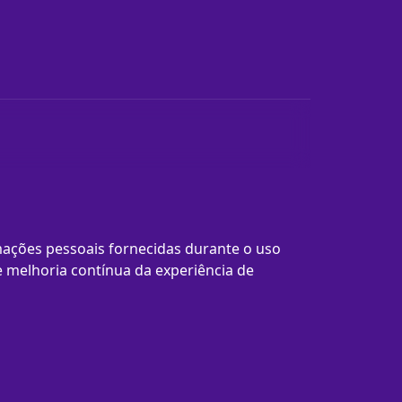
mações pessoais fornecidas durante o uso
e melhoria contínua da experiência de