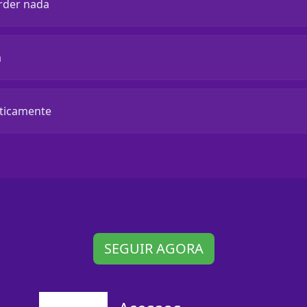
erder nada
a
aticamente
SEGUIR AGORA