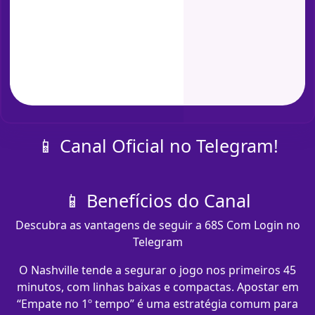
📱 Canal Oficial no Telegram!
📱 Benefícios do Canal
Descubra as vantagens de seguir a 68S Com Login no
Telegram
O Nashville tende a segurar o jogo nos primeiros 45
minutos, com linhas baixas e compactas. Apostar em
“Empate no 1º tempo” é uma estratégia comum para