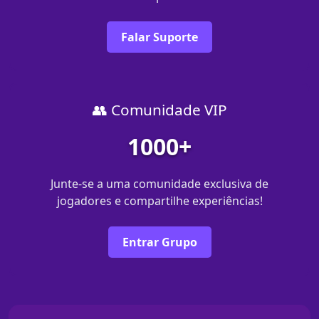
Falar Suporte
👥 Comunidade VIP
1000+
Junte-se a uma comunidade exclusiva de
jogadores e compartilhe experiências!
Entrar Grupo