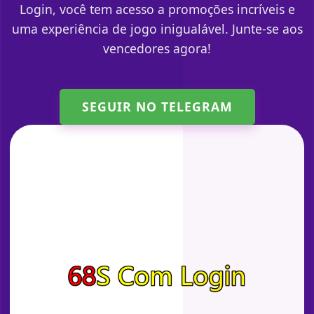
Login, você tem acesso a promoções incríveis e
uma experiência de jogo inigualável. Junte-se aos
vencedores agora!
SEGUIR NO TELEGRAM