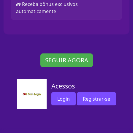
🎁 Receba bônus exclusivos
automaticamente
SEGUIR AGORA
Acessos
Login
Registrar-se