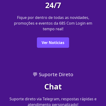
24/7
Fique por dentro de todas as novidades,
promoções e eventos da 68S Com Login em
tempo real!
Ver Notícias
💬 Suporte Direto
Chat
Suporte direto via Telegram, respostas rápidas e
atendimento personalizado!