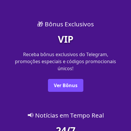
🎁 Bônus Exclusivos
VIP
Receba bônus exclusivos do Telegram,
promoções especiais e códigos promocionais
únicos!
Ver Bônus
📢 Notícias em Tempo Real
24/7