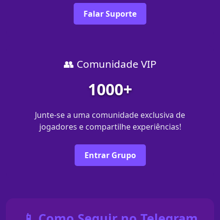
Falar Suporte
👥 Comunidade VIP
1000+
Junte-se a uma comunidade exclusiva de
jogadores e compartilhe experiências!
Entrar Grupo
📱 Como Seguir no Telegram