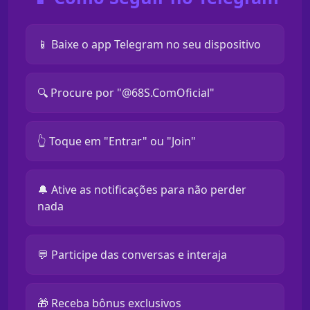
📱 Baixe o app Telegram no seu dispositivo
🔍 Procure por "@68S.ComOficial"
👆 Toque em "Entrar" ou "Join"
🔔 Ative as notificações para não perder
nada
💬 Participe das conversas e interaja
🎁 Receba bônus exclusivos