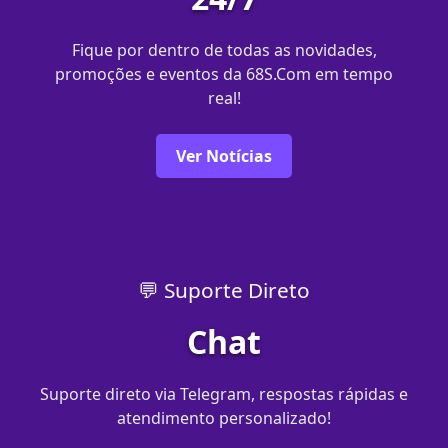
Fique por dentro de todas as novidades,
promoções e eventos da 68S.Com em tempo
real!
Ver Notícias
💬 Suporte Direto
Chat
Suporte direto via Telegram, respostas rápidas e
atendimento personalizado!