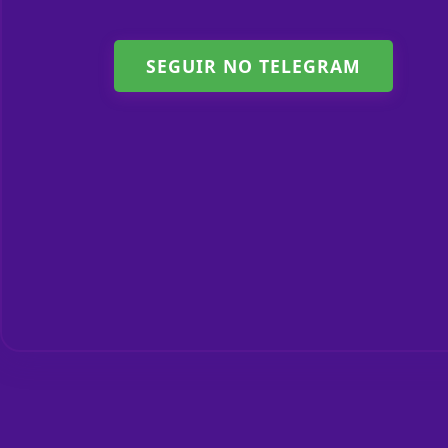
SEGUIR NO TELEGRAM