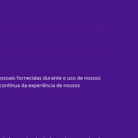
essoais fornecidas durante o uso de nossos
 contínua da experiência de nossos