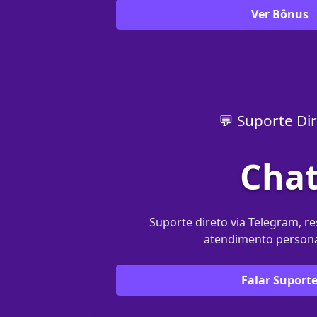
Ver Bônus
💬 Suporte Di
Cha
Suporte direto via Telegram, r
atendimento persona
Falar Suport