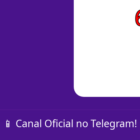
📱 Canal Oficial no Telegram!