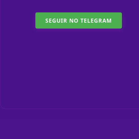
SEGUIR NO TELEGRAM