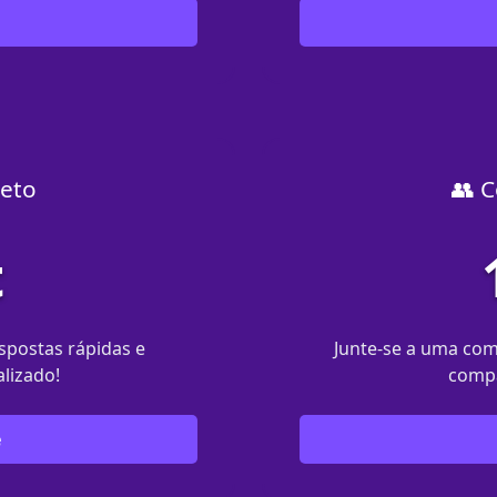
reto
👥 
t
espostas rápidas e
Junte-se a uma com
lizado!
compa
e