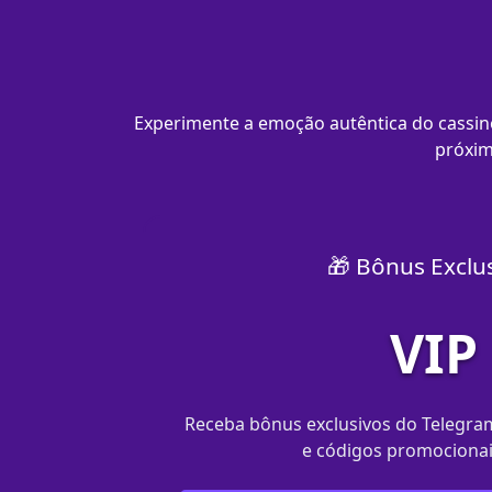
Experimente a emoção autêntica do cassino 
próxim
🎁 Bônus Exclu
VIP
Receba bônus exclusivos do Telegra
e códigos promocionai