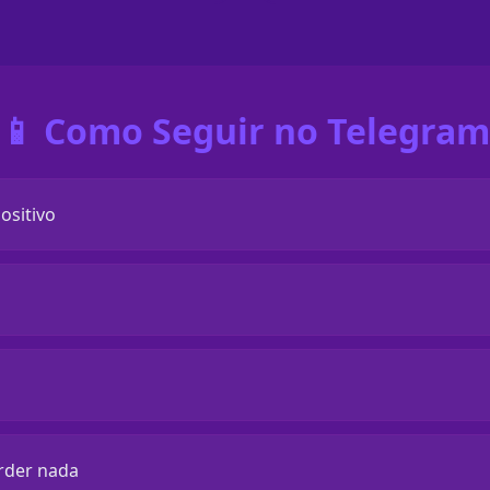
📱 Como Seguir no Telegram
ositivo
erder nada