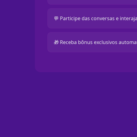
💬 Participe das conversas e interaj
🎁 Receba bônus exclusivos autom