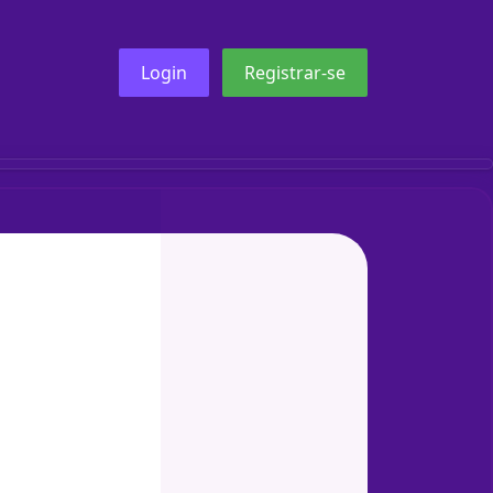
Login
Registrar-se