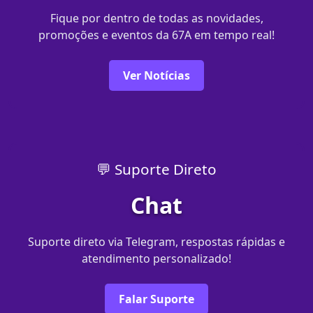
Fique por dentro de todas as novidades,
promoções e eventos da 67A em tempo real!
Ver Notícias
💬 Suporte Direto
Chat
Suporte direto via Telegram, respostas rápidas e
atendimento personalizado!
Falar Suporte