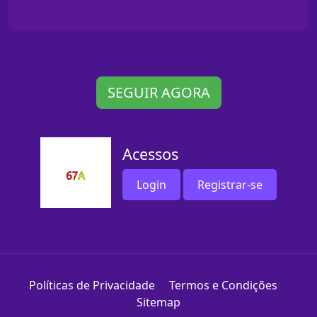
SEGUIR AGORA
Acessos
Login
Registrar-se
Políticas de Privacidade
Termos e Condições
Sitemap