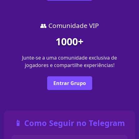
👥 Comunidade VIP
1000+
Junte-se a uma comunidade exclusiva de
jogadores e compartilhe experiências!
Entrar Grupo
📱 Como Seguir no Telegram