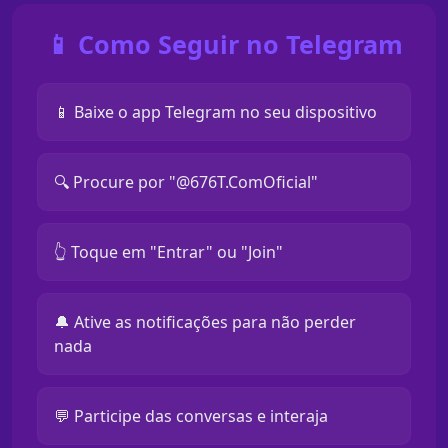
📱 Como Seguir no Telegram
📱 Baixe o app Telegram no seu dispositivo
🔍 Procure por "@676T.ComOficial"
👆 Toque em "Entrar" ou "Join"
🔔 Ative as notificações para não perder
nada
💬 Participe das conversas e interaja