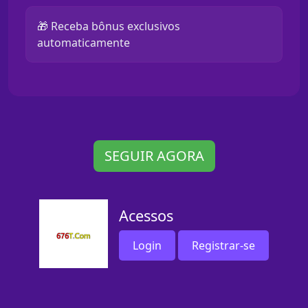
🎁 Receba bônus exclusivos
automaticamente
SEGUIR AGORA
Acessos
Login
Registrar-se