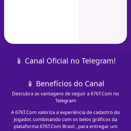
📱 Canal Oficial no Telegram!
📱 Benefícios do Canal
Descubra as vantagens de seguir a 676T.Com no
Telegram
A 676T.Com valoriza a experiência de cadastro do
jogador, combinando com os belos gráficos da
plataforma 676T.Com Brasil , para entregar um