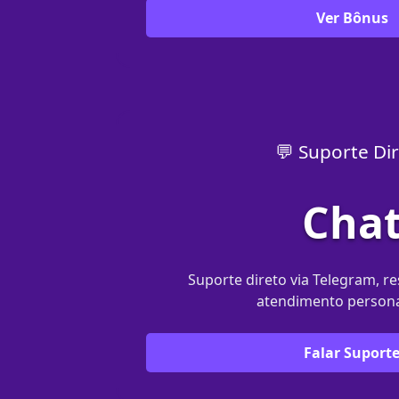
Ver Bônus
💬 Suporte Di
Cha
Suporte direto via Telegram, r
atendimento persona
Falar Suport