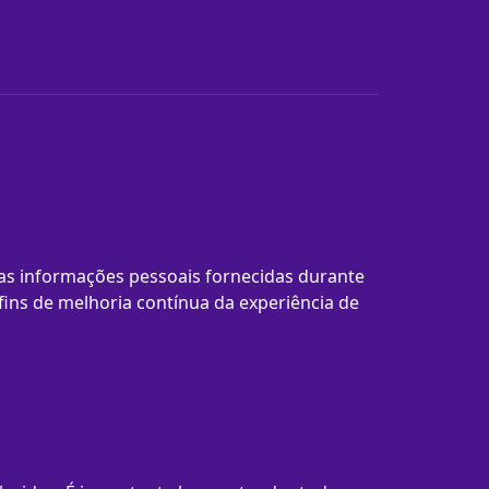
as informações pessoais fornecidas durante
fins de melhoria contínua da experiência de