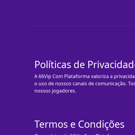
Políticas de Privacida
A 66Vip Com Plataforma valoriza a privaci
o uso de nossos canais de comunicação. Tod
nossos jogadores.
Termos e Condições