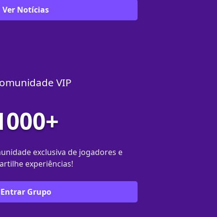
Ver Notícias
Comunidade VIP
1000+
unidade exclusiva de jogadores e
rtilhe experiências!
Entrar Grupo